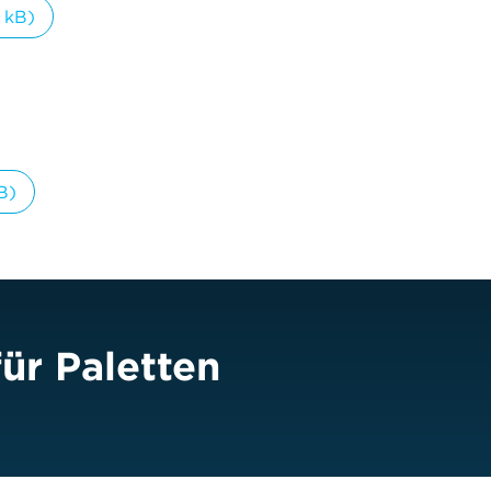
 kB)
B)
ür Paletten