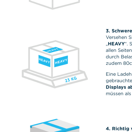
3. Schwere
Versehen S
„
HEAVY
“. 
allen Seite
durch Belas
zudem 80cm
Eine Ladehi
gebrauchte
Displays a
müssen al
4. Richtig